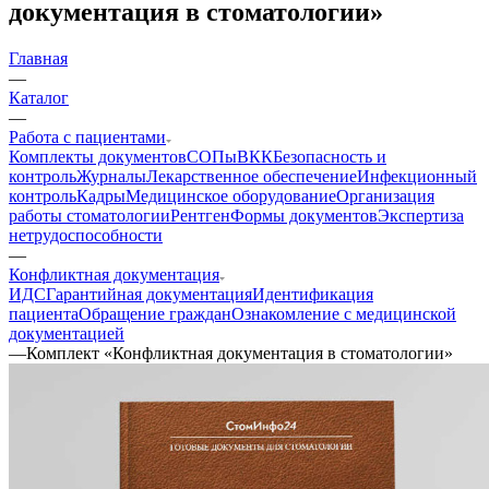
документация в стоматологии»
Главная
—
Каталог
—
Работа с пациентами
Комплекты документов
СОПы
ВКК
Безопасность и
контроль
Журналы
Лекарственное обеспечение
Инфекционный
контроль
Кадры
Медицинское оборудование
Организация
работы стоматологии
Рентген
Формы документов
Экспертиза
нетрудоспособности
—
Конфликтная документация
ИДС
Гарантийная документация
Идентификация
пациента
Обращение граждан
Ознакомление с медицинской
документацией
—
Комплект «Конфликтная документация в стоматологии»