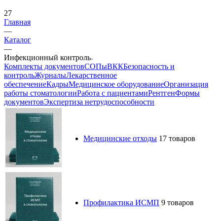
27
Главная
—
Каталог
—
Инфекционный контроль
Комплекты документов
СОПы
ВКК
Безопасность и
контроль
Журналы
Лекарственное
обеспечение
Кадры
Медицинское оборудование
Организация
работы стоматологии
Работа с пациентами
Рентген
Формы
документов
Экспертиза нетрудоспособности
Медицинские отходы
17 товаров
Профилактика ИСМП
9 товаров