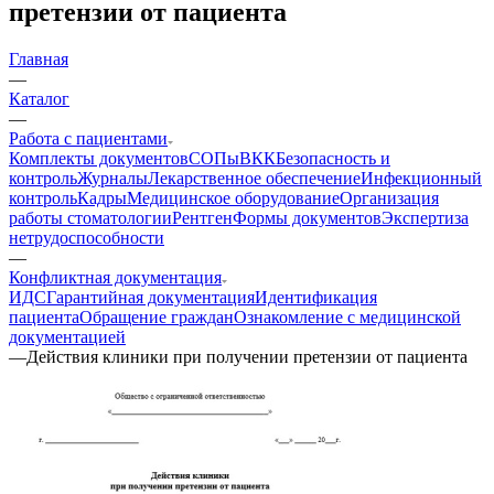
претензии от пациента
Главная
—
Каталог
—
Работа с пациентами
Комплекты документов
СОПы
ВКК
Безопасность и
контроль
Журналы
Лекарственное обеспечение
Инфекционный
контроль
Кадры
Медицинское оборудование
Организация
работы стоматологии
Рентген
Формы документов
Экспертиза
нетрудоспособности
—
Конфликтная документация
ИДС
Гарантийная документация
Идентификация
пациента
Обращение граждан
Ознакомление с медицинской
документацией
—
Действия клиники при получении претензии от пациента