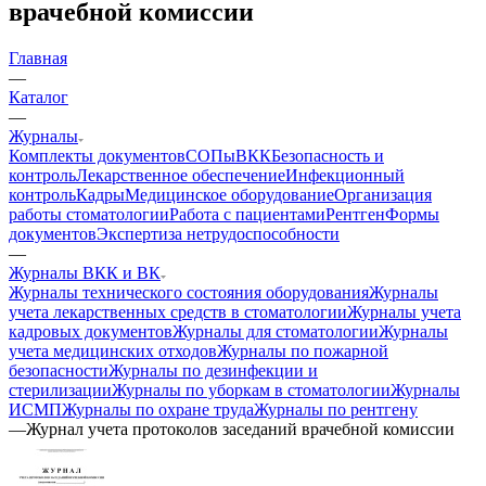
врачебной комиссии
Главная
—
Каталог
—
Журналы
Комплекты документов
СОПы
ВКК
Безопасность и
контроль
Лекарственное обеспечение
Инфекционный
контроль
Кадры
Медицинское оборудование
Организация
работы стоматологии
Работа с пациентами
Рентген
Формы
документов
Экспертиза нетрудоспособности
—
Журналы ВКК и ВК
Журналы технического состояния оборудования
Журналы
учета лекарственных средств в стоматологии
Журналы учета
кадровых документов
Журналы для стоматологии
Журналы
учета медицинских отходов
Журналы по пожарной
безопасности
Журналы по дезинфекции и
стерилизации
Журналы по уборкам в стоматологии
Журналы
ИСМП
Журналы по охране труда
Журналы по рентгену
—
Журнал учета протоколов заседаний врачебной комиссии