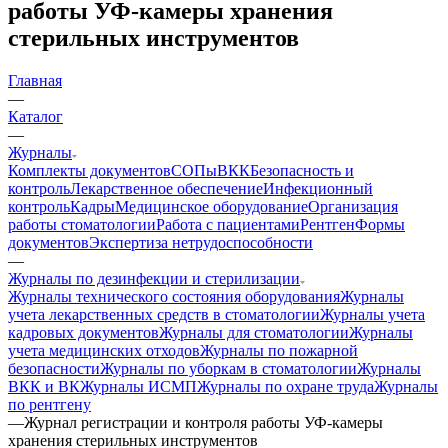
работы УФ-камеры хранения
стерильных инструментов
Главная
—
Каталог
—
Журналы
Комплекты документов
СОПы
ВКК
Безопасность и
контроль
Лекарственное обеспечение
Инфекционный
контроль
Кадры
Медицинское оборудование
Организация
работы стоматологии
Работа с пациентами
Рентген
Формы
документов
Экспертиза нетрудоспособности
—
Журналы по дезинфекции и стерилизации
Журналы технического состояния оборудования
Журналы
учета лекарственных средств в стоматологии
Журналы учета
кадровых документов
Журналы для стоматологии
Журналы
учета медицинских отходов
Журналы по пожарной
безопасности
Журналы по уборкам в стоматологии
Журналы
ВКК и ВК
Журналы ИСМП
Журналы по охране труда
Журналы
по рентгену
—
Журнал регистрации и контроля работы УФ-камеры
хранения стерильных инструментов