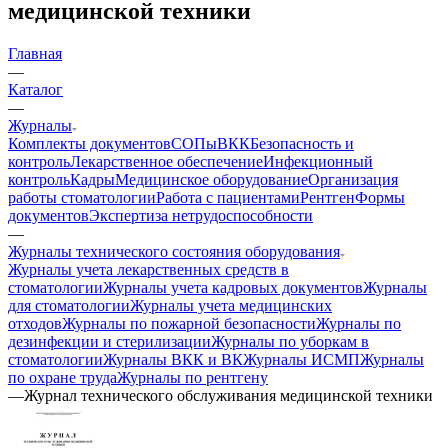
медицинской техники
Главная
—
Каталог
—
Журналы
Комплекты документов
СОПы
ВКК
Безопасность и
контроль
Лекарственное обеспечение
Инфекционный
контроль
Кадры
Медицинское оборудование
Организация
работы стоматологии
Работа с пациентами
Рентген
Формы
документов
Экспертиза нетрудоспособности
—
Журналы технического состояния оборудования
Журналы учета лекарственных средств в
стоматологии
Журналы учета кадровых документов
Журналы
для стоматологии
Журналы учета медицинских
отходов
Журналы по пожарной безопасности
Журналы по
дезинфекции и стерилизации
Журналы по уборкам в
стоматологии
Журналы ВКК и ВК
Журналы ИСМП
Журналы
по охране труда
Журналы по рентгену
—
Журнал технического обслуживания медицинской техники