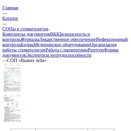
Главная
—
Каталог
—
СОПы в стоматологии
Комплекты документов
ВКК
Безопасность и
контроль
Журналы
Лекарственное обеспечение
Инфекционный
контроль
Кадры
Медицинское оборудование
Организация
работы стоматологии
Работа с пациентами
Рентген
Формы
документов
Экспертиза нетрудоспособности
—
СОП «Вывих зуба»