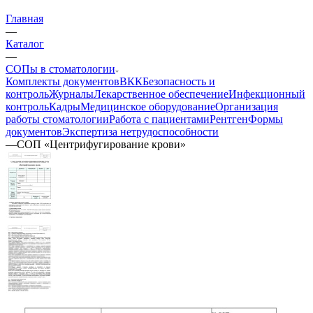
Главная
—
Каталог
—
СОПы в стоматологии
Комплекты документов
ВКК
Безопасность и
контроль
Журналы
Лекарственное обеспечение
Инфекционный
контроль
Кадры
Медицинское оборудование
Организация
работы стоматологии
Работа с пациентами
Рентген
Формы
документов
Экспертиза нетрудоспособности
—
СОП «Центрифугирование крови»