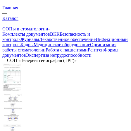
Главная
—
Каталог
—
СОПы в стоматологии
Комплекты документов
ВКК
Безопасность и
контроль
Журналы
Лекарственное обеспечение
Инфекционный
контроль
Кадры
Медицинское оборудование
Организация
работы стоматологии
Работа с пациентами
Рентген
Формы
документов
Экспертиза нетрудоспособности
—
СОП «Телерентгенография (ТРГ)»