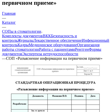
первичном приеме»
Главная
—
Каталог
—
СОПы в стоматологии
Комплекты документов
ВКК
Безопасность и
контроль
Журналы
Лекарственное обеспечение
Инфекционный
контроль
Кадры
Медицинское оборудование
Организация
работы стоматологии
Работа с пациентами
Рентген
Формы
документов
Экспертиза нетрудоспособности
—
СОП «Разъяснение информации на первичном приеме»