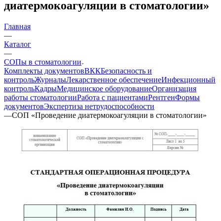
диатермокоагуляции в стоматологии»
Главная
—
Каталог
—
СОПы в стоматологии
Комплекты документов
ВКК
Безопасность и
контроль
Журналы
Лекарственное обеспечение
Инфекционный
контроль
Кадры
Медицинское оборудование
Организация
работы стоматологии
Работа с пациентами
Рентген
Формы
документов
Экспертиза нетрудоспособности
—
СОП «Проведение диатермокоагуляции в стоматологии»