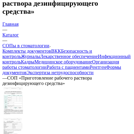
раствора дезинфицирующего
средства»
Главная
—
Каталог
—
СОПы в стоматологии
Комплекты документов
ВКК
Безопасность и
контроль
Журналы
Лекарственное обеспечение
Инфекционный
контроль
Кадры
Медицинское оборудование
Организация
работы стоматологии
Работа с пациентами
Рентген
Формы
документов
Экспертиза нетрудоспособности
—
СОП «Приготовление рабочего раствора
дезинфицирующего средства»