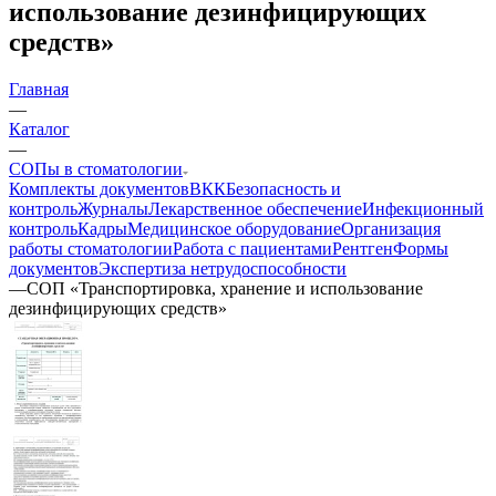
использование дезинфицирующих
средств»
Главная
—
Каталог
—
СОПы в стоматологии
Комплекты документов
ВКК
Безопасность и
контроль
Журналы
Лекарственное обеспечение
Инфекционный
контроль
Кадры
Медицинское оборудование
Организация
работы стоматологии
Работа с пациентами
Рентген
Формы
документов
Экспертиза нетрудоспособности
—
СОП «Транспортировка, хранение и использование
дезинфицирующих средств»