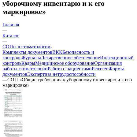
уборочному инвентарю и к его
маркировке»
Главная
—
Каталог
—
СОПы в стоматологии
Комплекты документов
ВКК
Безопасность и
контроль
Журналы
Лекарственное обеспечение
Инфекционный
контроль
Кадры
Медицинское оборудование
Организация
работы стоматологии
Работа с пациентами
Рентген
Формы
документов
Экспертиза нетрудоспособности
—
СОП «Общие требования к уборочному инвентарю и к его
маркировке»