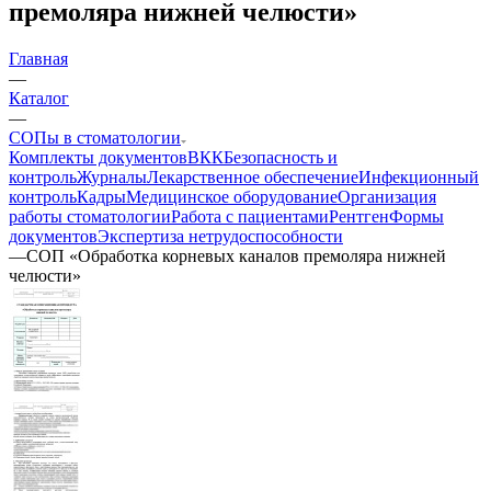
премоляра нижней челюсти»
Главная
—
Каталог
—
СОПы в стоматологии
Комплекты документов
ВКК
Безопасность и
контроль
Журналы
Лекарственное обеспечение
Инфекционный
контроль
Кадры
Медицинское оборудование
Организация
работы стоматологии
Работа с пациентами
Рентген
Формы
документов
Экспертиза нетрудоспособности
—
СОП «Обработка корневых каналов премоляра нижней
челюсти»