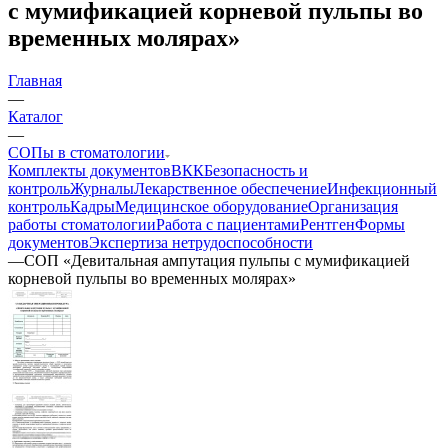
с мумификацией корневой пульпы во
временных молярах»
Главная
—
Каталог
—
СОПы в стоматологии
Комплекты документов
ВКК
Безопасность и
контроль
Журналы
Лекарственное обеспечение
Инфекционный
контроль
Кадры
Медицинское оборудование
Организация
работы стоматологии
Работа с пациентами
Рентген
Формы
документов
Экспертиза нетрудоспособности
—
СОП «Девитальная ампутация пульпы с мумификацией
корневой пульпы во временных молярах»