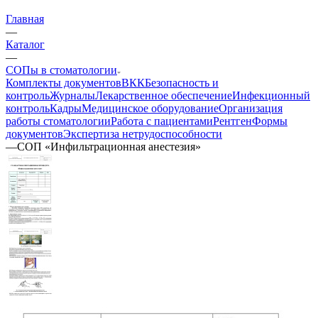
Главная
—
Каталог
—
СОПы в стоматологии
Комплекты документов
ВКК
Безопасность и
контроль
Журналы
Лекарственное обеспечение
Инфекционный
контроль
Кадры
Медицинское оборудование
Организация
работы стоматологии
Работа с пациентами
Рентген
Формы
документов
Экспертиза нетрудоспособности
—
СОП «Инфильтрационная анестезия»