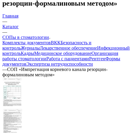
резорцин-формалиновым методом»
Главная
—
Каталог
—
СОПы в стоматологии
Комплекты документов
ВКК
Безопасность и
контроль
Журналы
Лекарственное обеспечение
Инфекционный
контроль
Кадры
Медицинское оборудование
Организация
работы стоматологии
Работа с пациентами
Рентген
Формы
документов
Экспертиза нетрудоспособности
—
СОП «Импрегнация корневого канала резорцин-
формалиновым методом»