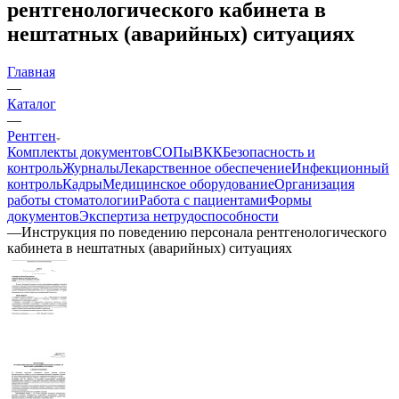
рентгенологического кабинета в
нештатных (аварийных) ситуациях
Главная
—
Каталог
—
Рентген
Комплекты документов
СОПы
ВКК
Безопасность и
контроль
Журналы
Лекарственное обеспечение
Инфекционный
контроль
Кадры
Медицинское оборудование
Организация
работы стоматологии
Работа с пациентами
Формы
документов
Экспертиза нетрудоспособности
—
Инструкция по поведению персонала рентгенологического
кабинета в нештатных (аварийных) ситуациях