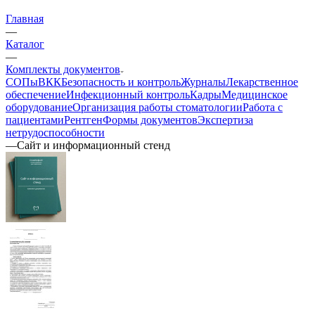
Главная
—
Каталог
—
Комплекты документов
СОПы
ВКК
Безопасность и контроль
Журналы
Лекарственное
обеспечение
Инфекционный контроль
Кадры
Медицинское
оборудование
Организация работы стоматологии
Работа с
пациентами
Рентген
Формы документов
Экспертиза
нетрудоспособности
—
Сайт и информационный стенд