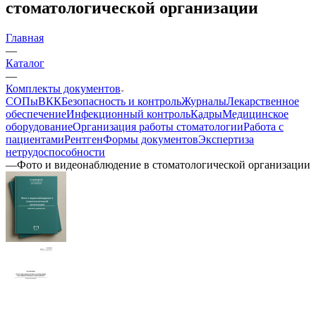
стоматологической организации
Главная
—
Каталог
—
Комплекты документов
СОПы
ВКК
Безопасность и контроль
Журналы
Лекарственное
обеспечение
Инфекционный контроль
Кадры
Медицинское
оборудование
Организация работы стоматологии
Работа с
пациентами
Рентген
Формы документов
Экспертиза
нетрудоспособности
—
Фото и видеонаблюдение в стоматологической организации