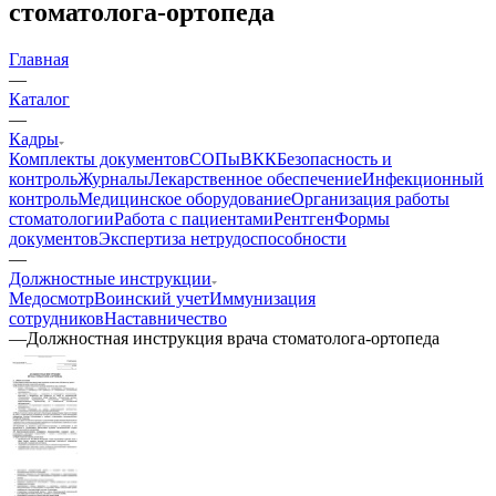
стоматолога-ортопеда
Главная
—
Каталог
—
Кадры
Комплекты документов
СОПы
ВКК
Безопасность и
контроль
Журналы
Лекарственное обеспечение
Инфекционный
контроль
Медицинское оборудование
Организация работы
стоматологии
Работа с пациентами
Рентген
Формы
документов
Экспертиза нетрудоспособности
—
Должностные инструкции
Медосмотр
Воинский учет
Иммунизация
сотрудников
Наставничество
—
Должностная инструкция врача стоматолога-ортопеда